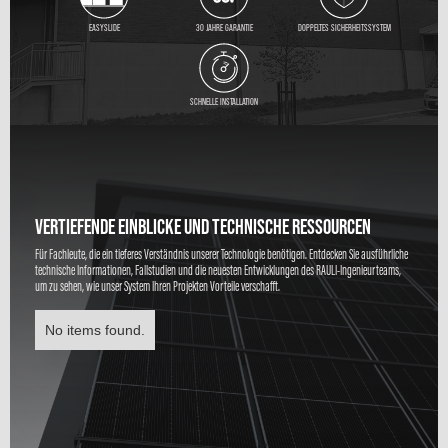
EASYSLIDE
30 JAHRE GARANTIE
DOPPELTES SICHERHEITSSYSTEM
SCHNELLE INSTALLATION
VERTIEFENDE EINBLICKE UND TECHNISCHE RESSOURCEN
Für Fachleute, die ein tieferes Verständnis unserer Technologie benötigen. Entdecken Sie ausführliche
technische Informationen, Fallstudien und die neuesten Entwicklungen des RAULI-Ingenieurteams,
um zu sehen, wie unser System Ihren Projekten Vorteile verschafft.
No items found.