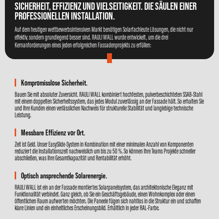
SICHERHEIT, EFFIZIENZ UND VIELSEITIGKEIT. DIE SÄULEN EINER
PROFESSIONELLEN INSTALLATION.
Auf dem heutigen wettbewerbsintensiven Markt benötigen Solarfachleute Lösungen, die nicht nur
effektiv, sondern grundlegend besser sind. RAULI WALL wurde entwickelt, um die drei
Kernanforderungen eines jeden erfolgreichen Fassadenprojekts zu erfüllen:
Kompromisslose Sicherheit.
Bauen Sie mit absoluter Zuversicht. RAULI WALL kombiniert hochfesten, pulverbeschichteten SSAB-Stahl
mit einem doppelten Sicherheitssystem, das jedes Modul zuverlässig an der Fassade hält. So erhalten Sie
und Ihre Kunden einen verlässlichen Nachweis für strukturelle Stabilität und langlebige technische
Leistung.
Messbare Effizienz vor Ort.
Zeit ist Geld. Unser EasySlide-System in Kombination mit einer minimalen Anzahl von Komponenten
reduziert die Installationszeit nachweislich um bis zu 50 %. So können Ihre Teams Projekte schneller
abschließen, was Ihre Gesamtkapazität und Rentabilität erhöht.
Optisch ansprechende Solarenergie.
RAULI WALL ist ein an der Fassade montiertes Solarpanelsystem, das architektonische Eleganz mit
Funktionalität verbindet. Ganz gleich, ob Sie ein Geschäftsgebäude, einen Wohnkomplex oder einen
öffentlichen Raum aufwerten möchten. Die Paneele fügen sich nahtlos in die Struktur ein und schaffen
klare Linien und ein einheitliches Erscheinungsbild. Erhältlich in jeder RAL-Farbe.