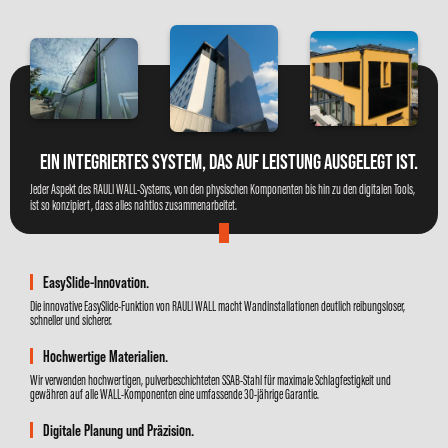
EIN INTEGRIERTES SYSTEM, DAS AUF LEISTUNG AUSGELEGT IST.
Jeder Aspekt des RAULI WALL-Systems, von den physischen Komponenten bis hin zu den digitalen Tools,
ist so konzipiert, dass alles nahtlos zusammenarbeitet.
EasySlide-Innovation.
Die innovative EasySlide-Funktion von RAULI WALL macht Wandinstallationen deutlich reibungsloser,
schneller und sicherer.
Hochwertige Materialien.
Wir verwenden hochwertigen, pulverbeschichteten SSAB-Stahl für maximale Schlagfestigkeit und
gewähren auf alle WALL-Komponenten eine umfassende 30-jährige Garantie.
Digitale Planung und Präzision.