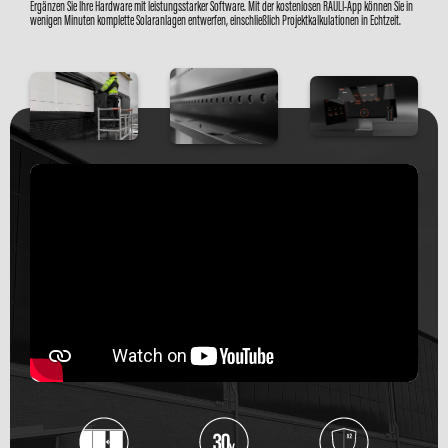
Ergänzen Sie Ihre Hardware mit leistungsstarker Software. Mit der kostenlosen RAULI-App können Sie in
wenigen Minuten komplette Solaranlagen entwerfen, einschließlich Projektkalkulationen in Echtzeit.