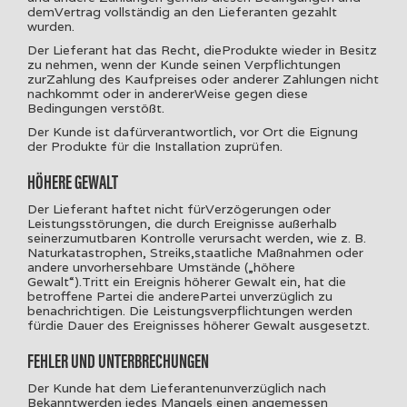
demVertrag vollständig an den Lieferanten gezahlt
wurden.
Der Lieferant hat das Recht, dieProdukte wieder in Besitz
zu nehmen, wenn der Kunde seinen Verpflichtungen
zurZahlung des Kaufpreises oder anderer Zahlungen nicht
nachkommt oder in andererWeise gegen diese
Bedingungen verstößt.
Der Kunde ist dafürverantwortlich, vor Ort die Eignung
der Produkte für die Installation zuprüfen.
HÖHERE GEWALT
Der Lieferant haftet nicht fürVerzögerungen oder
Leistungsstörungen, die durch Ereignisse außerhalb
seinerzumutbaren Kontrolle verursacht werden, wie z. B.
Naturkatastrophen, Streiks,staatliche Maßnahmen oder
andere unvorhersehbare Umstände („höhere
Gewalt“).Tritt ein Ereignis höherer Gewalt ein, hat die
betroffene Partei die anderePartei unverzüglich zu
benachrichtigen. Die Leistungsverpflichtungen werden
fürdie Dauer des Ereignisses höherer Gewalt ausgesetzt.
FEHLER UND UNTERBRECHUNGEN
Der Kunde hat dem Lieferantenunverzüglich nach
Bekanntwerden jedes Mangels einen angemessen