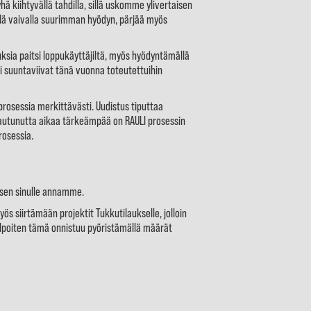
 kiihtyvällä tahdilla, sillä uskomme ylivertaisen
lä vaivalla suurimman hyödyn, pärjää myös
sia paitsi loppukäyttäjiltä, myös hyödyntämällä
oi suuntaviivat tänä vuonna toteutettuihin
rosessia merkittävästi. Uudistus tiputtaa
apautunutta aikaa tärkeämpää on RAULI prosessin
rosessia.
ksen sinulle annamme.
ös siirtämään projektit Tukkutilaukselle, jolloin
elpoiten tämä onnistuu pyöristämällä määrät