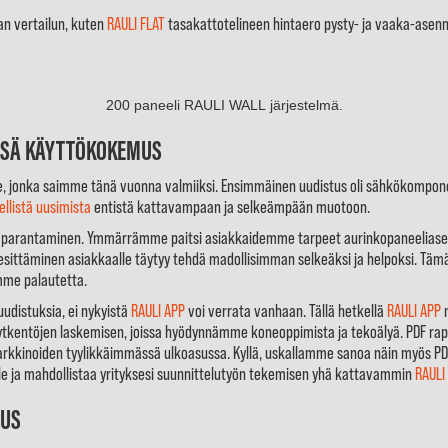
an vertailun, kuten
RAULI FLAT
tasakattotelineen hintaero pysty- ja vaaka-asennuks
200 paneeli RAULI WALL järjestelmä.
SSÄ KÄYTTÖKOKEMUS
ke, jonka saimme tänä vuonna valmiiksi. Ensimmäinen uudistus oli sähkökompone
ellistä uusimista
entistä kattavampaan ja selkeämpään muotoon.
parantaminen. Ymmärrämme paitsi asiakkaidemme tarpeet aurinkopaneeliasenn
n esittäminen asiakkaalle täytyy tehdä madollisimman selkeäksi ja helpoksi. Tä
mme palautetta.
udistuksia, ei nykyistä
RAULI APP
voi verrata vanhaan. Tällä hetkellä
RAULI APP
m
kytkentöjen laskemisen, joissa hyödynnämme koneoppimista ja tekoälyä. PDF rapo
arkkinoiden tyylikkäimmässä ulkoasussa. Kyllä, uskallamme sanoa näin myös PDF 
le ja mahdollistaa yrityksesi suunnittelutyön tekemisen yhä kattavammin
RAULI
OUS