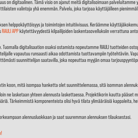
 on digitaalinen. Tämä visio on ajanut meitä digitalisoimaan palveluitamme yhä
aisten valintoja yhä enemmän. Palvelu, joka tarjoaa käyttäjälleen pienimmäl
en helppokäyttöisyys ja toimintojen intuitiivisuus. Keräämme käyttäjäkokemuk
ys
RAULI APP
käytettävyydestä kilpailijoiden laskentasovelluksiin verrattuna ant
. Tuomalla digitalisaation osaksi ostamista nopeutamme RAULI tuotteiden ostop
ittelijalle vapautuu runsaasti aikaa odottamista tuottavampiin työtehtäviin. V
littömästi suunnittelijan saatavilla, joka nopeuttaa myyjän omaa tarjouspyyntöp
tin koon, mitä isompaa hanketta olet suunnittelemassa, sitä isomman alennu
lloin ne lasketaan yhteen alennusta laskettaessa. Projektikorin kautta pääset my
riä. Tärkeimmistä komponenteista olisi hyvä tilata ylimääräisiä kappaleita, h
 korkeampaan alennusluokkaan ja saat suuremman alennuksen tilauksestasi.
n!