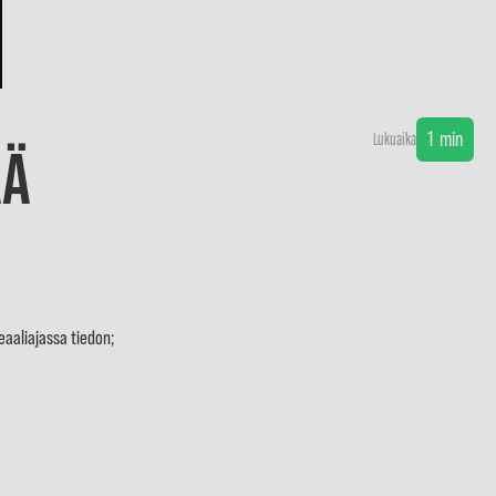
1
min
Lukuaika
ää
eaaliajassa tiedon;