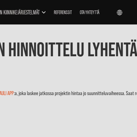
N KIINNIKEJÄRJESTELMÄT
REFERENSSIT
OTA YHTEYTTÄ
n hinnoittelu lyhent
AULI APP
:a, joka laskee jatkossa projektin hintaa jo suunnitteluvaiheessa. Saat r