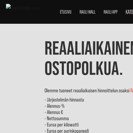
KATO
ETUSIVU
RAULI WALL
RAULI APP
Reaaliaikaine
ostopolkua.
Olemme tuoneet reaaliaikaisen hinnoittelun osaksi
R
- Järjestelmän hinnasta
- Alennus-%
- Alennus €
- Nettosumma
- Euroa per kilowatti
- Euroa per aurinkopaneeli