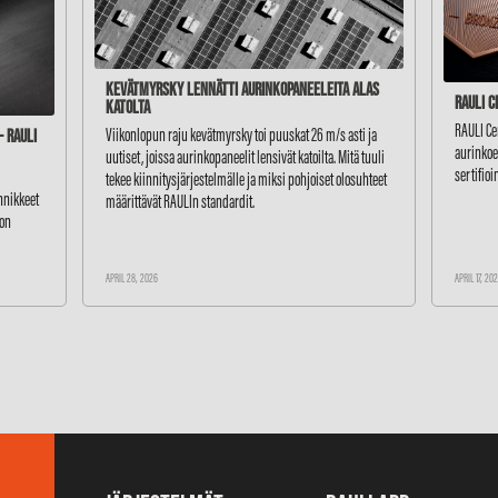
Kevätmyrsky lennätti aurinkopaneeleita alas
RAULI C
katolta
RAULI Ce
Viikonlopun raju kevätmyrsky toi puuskat 26 m/s asti ja
 RAULI
aurinkoen
uutiset, joissa aurinkopaneelit lensivät katoilta. Mitä tuuli
sertifioi
tekee kiinnitysjärjestelmälle ja miksi pohjoiset olosuhteet
innikkeet
määrittävät RAULIn standardit.
ton
APRIL 28, 2026
APRIL 17, 20