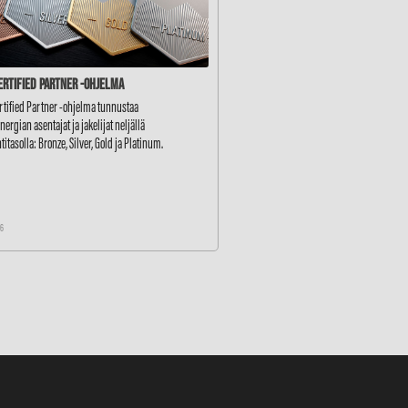
ertified Partner -ohjelma
rtified Partner -ohjelma tunnustaa
ergian asentajat ja jakelijat neljällä
ntitasolla: Bronze, Silver, Gold ja Platinum.
26