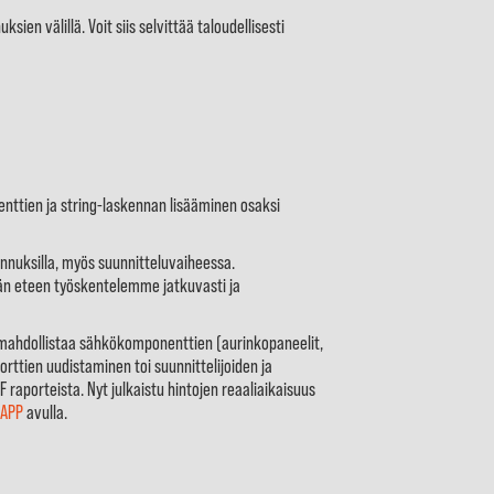
ien välillä. Voit siis selvittää taloudellisesti
nttien ja string-laskennan lisääminen osaksi
uksilla, myös suunnitteluvaiheessa.
män eteen työskentelemme jatkuvasti ja
ahdollistaa sähkökomponenttien (aurinkopaneelit,
rttien uudistaminen toi suunnittelijoiden ja
raporteista. Nyt julkaistu hintojen reaaliaikaisuus
 APP
avulla.