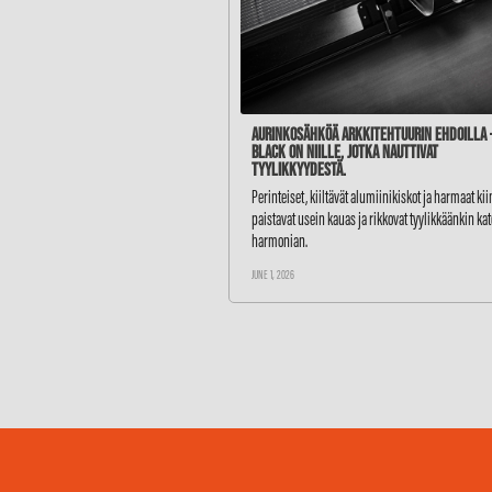
Aurinkosähköä arkkitehtuurin ehdoilla –
BLACK on niille, jotka nauttivat
tyylikkyydestä.
Perinteiset, kiiltävät alumiinikiskot ja harmaat ki
paistavat usein kauas ja rikkovat tyylikkäänkin ka
harmonian.
JUNE 1, 2026