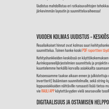
Uudistus mahdollistaa eri ratkaisuvaihtojen tehokka
järkevimmän layoutin jo suunnitteluvaiheessa!
VUODEN KOLMAS UUDISTUS – KESKIÖ
Reaaliaikaiset hinnat ovat kolmas suuri kehityshan
suunnittelua. Toinen hanke koski
PDF raporttien täyd
Kehityshankkeiden keskiössä on käyttökokemuksen 
Aurinkopaneelijärjestelmien suunnittelu ja projekti
kuuntelemme herkällä korvalla asiakkailta saamaa
Katsoessamme taakse aikaan ennen jo julkistettuja u
invertterit) lisäämisen suunnitelmalle, sekä string-
loppuasiakkaiden nähtäville runsaasti lisää tietoa m
vie
RAULI APP
käytettävyyden vielä seuraavalle tasol
DIGITAALISUUS JA OSTAMISEN HELPP