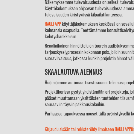
Näkemyksemme tulevaisuudesta on selkeä; tulevaisuus
käyttökokemuksen ohjaavan tulevaisuudessa ammattil
tulevaisuuden kiristyvässä kilpailutilanteessa.
RAULI APP
käyttäjäkokemuksen keskiössä on sovelluks
kolmansia osapuolia. Teettämämme konsulttiselvit
kehityshankkeisiin.
Reaaliaikainen hinnoittelu on tuorein uudistuksemme
tarjouskyselyprosessin kokonaan pois, jolloin suunn
suoraviivaisuus, jatkossa kunkin projektin hinnat vä
SKAALAUTUVA ALENNUS
Huomioimme automaattisesti suunnittelemasi projek
Projektikorissa pystyt yhdistämään eri projekteja, jo
pääset muuttamaan yksittäisten tuotteiden tilausmää
seuraaviin täysiin pakkauskokoihin.
Parhaassa tapauksessa nouset tällä pyöristyksellä
Kirjaudu sisään tai rekisteröidy ilmaiseen RAULI APPii