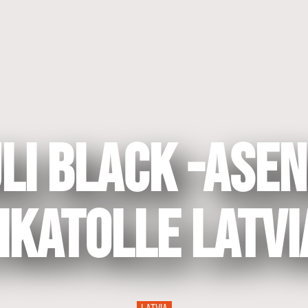
LI BLACK -ase
ikatolle Latv