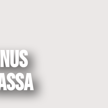
nnus
iassa