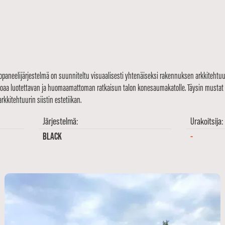
opaneelijärjestelmä on suunniteltu visuaalisesti yhtenäiseksi rakennuksen arkkitehtuu
 tarjoaa luotettavan ja huomaamattoman ratkaisun talon konesaumakatolle. Täysin musta
kkitehtuurin siistin estetiikan.
Järjestelmä:
Urakoitsija:
BLACK
-