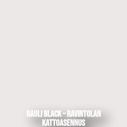
RAULI BLACK – Ravintolan
kattoasennus