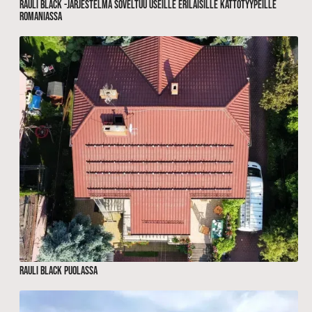
RAULI BLACK -järjestelmä soveltuu useille erilaisille kattotyypeille
Romaniassa
RAULI BLACK Puolassa