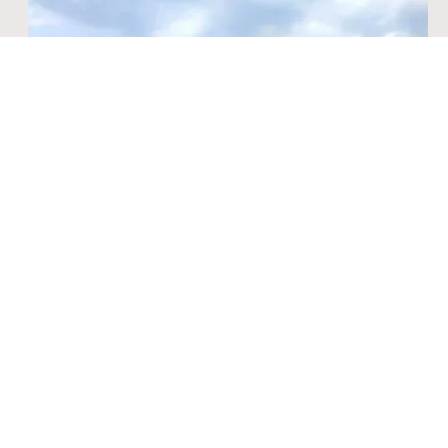
RAULI BLACK -asennus peltikatolle Latviassa
Ota yhteyttä.