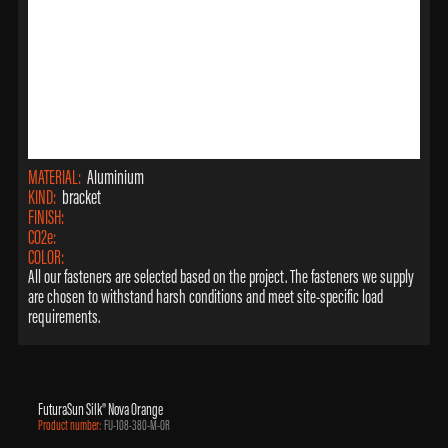
MATERIAL:
Aluminium
KIND:
bracket
FINISH:
CO2e:
COLOR:
All our fasteners are selected based on the project. The fasteners we supply
are chosen to withstand harsh conditions and meet site-specific load
requirements.
FuturaSun Silk® Nova Orange
Product number:
FU-108-380-M-OR