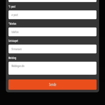
*E-post
*Telefon
Selskapet
Melding