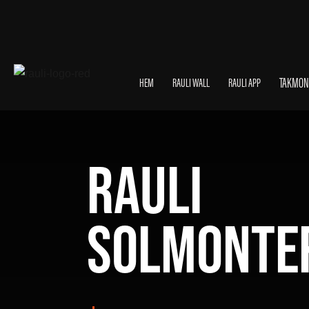
TAKMON
HEM
RAULI WALL
RAULI APP
RAULI 
SOLMONTE