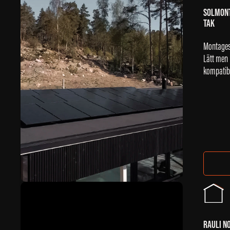
SOLMONT
TAK
Montagesy
Lätt men 
kompatibe
RAULI N