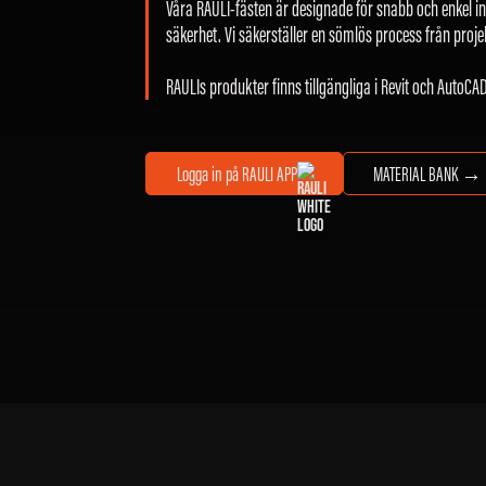
Våra RAULI-fästen är designade för snabb och enkel ins
säkerhet. Vi säkerställer en sömlös process från projekt
RAULIs produkter finns tillgängliga i Revit och AutoC
Logga in på RAULI APP
MATERIAL BANK →