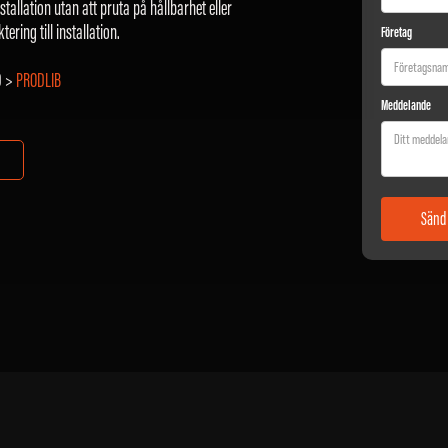
tallation utan att pruta på hållbarhet eller
ering till installation.
Företag
AD >
PRODLIB
Meddelande