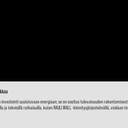
ikkaa
nvestointi uusiutuvaan energiaan; se on osoitus tulevaisuuden rakentamisesta
la ja teknisillä ratkaisuilla, kuten RAULI WALL -kiinnitysjärjestelmällä, voidaan t