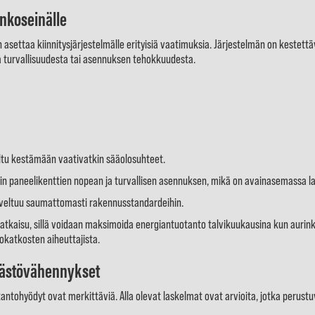
inkoseinälle
settaa kiinnitysjärjestelmälle erityisiä vaatimuksia. Järjestelmän on kestettä
 turvallisuudesta tai asennuksen tehokkuudesta.
ltu kestämään vaativatkin sääolosuhteet.
n paneelikenttien nopean ja turvallisen asennuksen, mikä on avainasemassa laa
oveltuu saumattomasti rakennusstandardeihin.
tkaisu, sillä voidaan maksimoida energiantuotanto talvikuukausina kun aurinko 
okatkosten aiheuttajista.
äästövähennykset
tohyödyt ovat merkittäviä. Alla olevat laskelmat ovat arvioita, jotka perustuvat