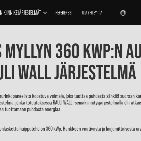
N KIINNIKEJÄRJESTELMÄT
REFERENSSIT
OTA YHTEYTTÄ
 Myllyn 360 kWp:n a
LI WALL järjestelmä
 aurinkopaneelista koostuva voimala, joka tuottaa puhdasta sähköä suoraan k
stelmä, jonka toteutuksessa RAULI WALL -seinäkiinnitysjärjestelmällä oli ratkais
astaa tuottamaan puhdasta energiaa.
askettu huipputeho on 360 kWp. Hankkeen vaativasta ja laajamittaisesta urako