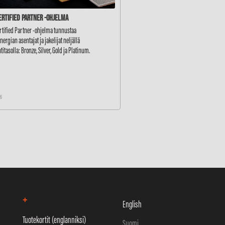
ertified Partner -ohjelma
rtified Partner -ohjelma tunnustaa
ergian asentajat ja jakelijat neljällä
ntitasolla: Bronze, Silver, Gold ja Platinum.
26
+
English
Tuotekortit (englanniksi)
Suomi