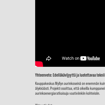
Yhteenveto: Edelläkävijyyttä ja luotettavaa tekni
Kauppakeskus Myllyn aurinkoseinä on enemmän kuin i
älykkäästi. Projekti osoittaa, että oikeilla kumppaneil
aurinkoenergiaratkaisuja vaativiinkiin kohteisiin.