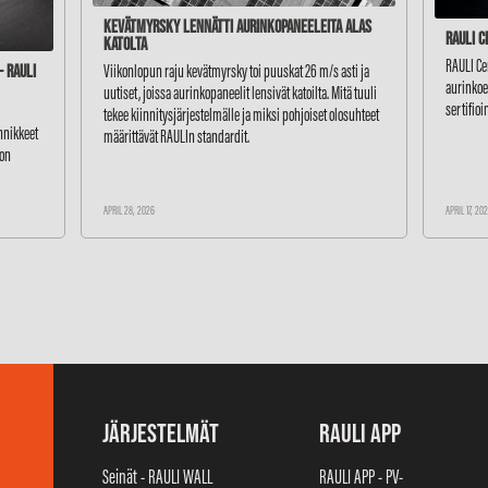
Kevätmyrsky lennätti aurinkopaneeleita alas
RAULI C
katolta
RAULI Ce
Viikonlopun raju kevätmyrsky toi puuskat 26 m/s asti ja
 RAULI
aurinkoen
uutiset, joissa aurinkopaneelit lensivät katoilta. Mitä tuuli
sertifioi
tekee kiinnitysjärjestelmälle ja miksi pohjoiset olosuhteet
innikkeet
määrittävät RAULIn standardit.
ton
APRIL 28, 2026
APRIL 17, 20
JÄRJESTELMÄT
RAULI APP
Seinät - RAULI WALL
RAULI APP - PV-