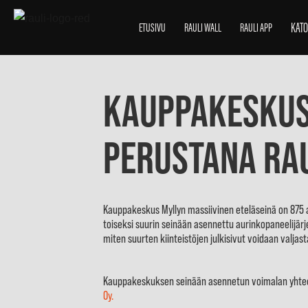
KATO
ETUSIVU
RAULI WALL
RAULI APP
Kauppakeskus
perustana RAU
Kauppakeskus Myllyn massiivinen eteläseinä on 875
toiseksi suurin seinään asennettu aurinkopaneelijärje
miten suurten kiinteistöjen julkisivut voidaan valj
Kauppakeskuksen seinään asennetun voimalan yhteenl
Oy.