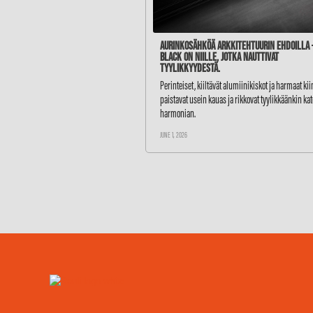
Aurinkosähköä arkkitehtuurin ehdoilla –
BLACK on niille, jotka nauttivat
tyylikkyydestä.
Perinteiset, kiiltävät alumiinikiskot ja harmaat ki
paistavat usein kauas ja rikkovat tyylikkäänkin ka
harmonian.
JUNE 1, 2026