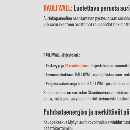
RAULI WALL:
Luotettava perusta aur
Aurinkopaneelien asentaminen pystysuoraan seinään a
julkisivurakenteen asettamat reunaehdot tinkimättä
RAULI WALL -järjestelmä:
•
Järjestelmä on suunnite
Kestävyys ja
30 vuoden takuu:
•
RAULIWALL mahdollistaa suurtenki
Asennustehokkuus:
•
RAULI WALL järjestelmä s
Pohjoismaalaisuus ja laatu:
Seinäasennus on varsinkin Skandinaviassa tehokas ra
lunta, mikä poistaa yhden merkittävimmistä tuotant
Puhdastaenergiaa ja merkittävät p
Kauppakeskus Myllyn aurinkovoimalan arvioidut tuotan
päästökertoimiin.