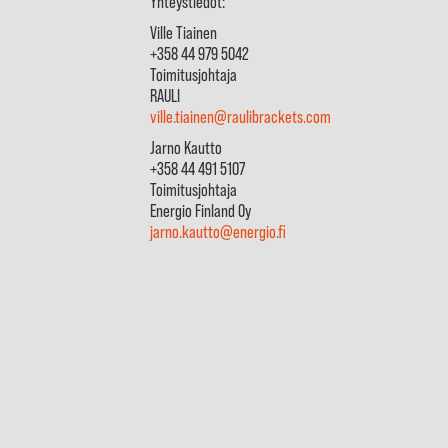
Yhteystiedot:
Ville Tiainen
+358 44 979 5042
Toimitusjohtaja
RAULI
ville.tiainen@raulibrackets.com
Jarno Kautto
+358 44 491 5107
Toimitusjohtaja
Energio Finland Oy
jarno.kautto@energio.fi