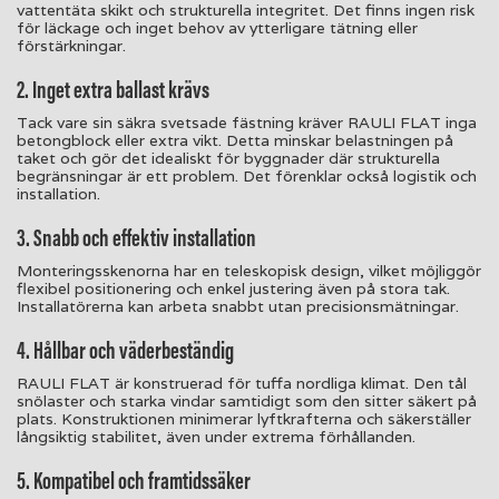
vattentäta skikt och strukturella integritet. Det finns ingen risk
för läckage och inget behov av ytterligare tätning eller
förstärkningar.
2. Inget extra ballast krävs
Tack vare sin säkra svetsade fästning kräver RAULI FLAT inga
betongblock eller extra vikt. Detta minskar belastningen på
taket och gör det idealiskt för byggnader där strukturella
begränsningar är ett problem. Det förenklar också logistik och
installation.
3. Snabb och effektiv installation
Monteringsskenorna har en teleskopisk design, vilket möjliggör
flexibel positionering och enkel justering även på stora tak.
Installatörerna kan arbeta snabbt utan precisionsmätningar.
4. Hållbar och väderbeständig
RAULI FLAT är konstruerad för tuffa nordliga klimat. Den tål
snölaster och starka vindar samtidigt som den sitter säkert på
plats. Konstruktionen minimerar lyftkrafterna och säkerställer
långsiktig stabilitet, även under extrema förhållanden.
5. Kompatibel och framtidssäker