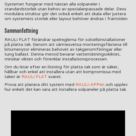
Systemet fungerar med nästan alla solpaneler i
standardstorlek utan behov av specialanpassade delar. Dess
modulära struktur gör det också enkelt att skala eller justera
om systemets storlek eller layout behöver ändras i framtiden.
Sammanfattning
RAULI FLAT förändrar spelreglerna för solcellsinstallationer
på platta tak. Genom att värmesvetsa monteringsfästena till
bitumenytor elimineras behovet av takgenomföringar eller
tung ballast. Denna metod bevarar vattentätningsskiktet,
minskar vikten och förenklar installationsprocessen.
Om du letar efter en lösning för platta tak som är säker,
hållbar och enkel att installera utan att kompromissa med
taket är
RAULI FLAT
svaret.
Prova att planera ditt system med
RAULI-APPen
och upplev
hur enkelt det kan vara att installera solpaneler på platta tak.