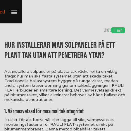
Lästid
1
min
Hur installerar man solpaneler på ett
plant tak utan att penetrera ytan?
Att installera solpaneler på platta tak väcker ofta en viktig
fråga: hur man ska fästa systemet utan att skada taket.
Traditionella ballastsystem bygger på tunga vikter, medan
andra system kräver borrning genom takbeläggningen. RAULI
FLAT erbjuder en smartare lösning. Det värmesvetsas direkt
på bitumentaket, vilket eliminerar behovet av både ballast och
mekaniska penetrationer.
1. Värmesvetsad för maximal takintegritet
Istället för att borra hål eller lägga till vikt, värmesvetsas
monteringsfästena för RAULI FLAT-systemet direkt på
bitumenmembranet. Denna metod bibehåller takets