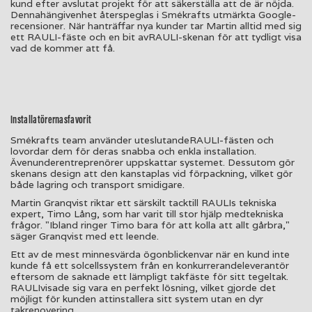
kund efter avslutat projekt för att säkerställa att de är nöjda.
Dennahängivenhet återspeglas i Smékrafts utmärkta Google-
recensioner. När hanträffar nya kunder tar Martin alltid med sig
ett RAULI-fäste och en bit avRAULI-skenan för att tydligt visa
vad de kommer att få.
Installatörernasfavorit
Smékrafts team använder uteslutandeRAULI-fästen och
lovordar dem för deras snabba och enkla installation.
Ävenunderentreprenörer uppskattar systemet. Dessutom gör
skenans design att den kanstaplas vid förpackning, vilket gör
både lagring och transport smidigare.
Martin Granqvist riktar ett särskilt tacktill RAULIs tekniska
expert, Timo Lång, som har varit till stor hjälp medtekniska
frågor. "Ibland ringer Timo bara för att kolla att allt gårbra,"
säger Granqvist med ett leende.
Ett av de mest minnesvärda ögonblickenvar när en kund inte
kunde få ett solcellssystem från en konkurrerandeleverantör
eftersom de saknade ett lämpligt takfäste för sitt tegeltak.
RAULIvisade sig vara en perfekt lösning, vilket gjorde det
möjligt för kunden attinstallera sitt system utan en dyr
takrenovering.