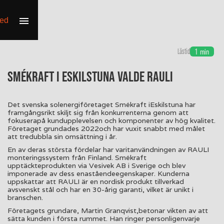
Lästid
1
min
Smékraft i Eskilstuna valde RAULI
Det svenska solenergiföretaget Smékraft iEskilstuna har
framgångsrikt skiljt sig från konkurrenterna genom att
fokuserapå kundupplevelsen och komponenter av hög kvalitet.
Företaget grundades 2022och har vuxit snabbt med målet
att tredubbla sin omsättning i år.
En av deras största fördelar har varitanvändningen av RAULI
monteringssystem från Finland. Smékraft
upptäckteprodukten via Vesivek AB i Sverige och blev
imponerade av dess enaståendeegenskaper. Kunderna
uppskattar att RAULI är en nordisk produkt tillverkad
avsvenskt stål och har en 30-årig garanti, vilket är unikt i
branschen.
Företagets grundare, Martin Granqvist,betonar vikten av att
sätta kunden i första rummet. Han ringer personligenvarje