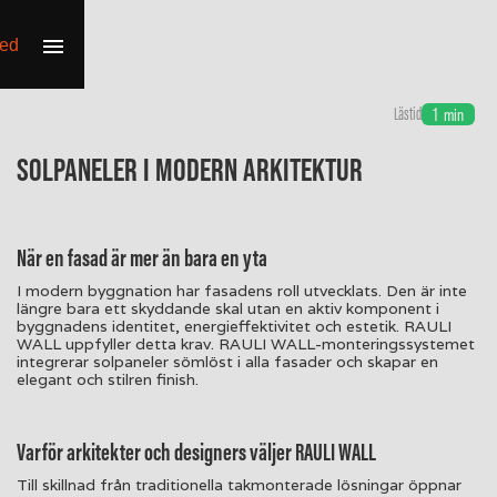
Lästid
1
min
Solpaneler i modern arkitektur
När en fasad är mer än bara en yta
I modern byggnation har fasadens roll utvecklats. Den är inte
längre bara ett skyddande skal utan en aktiv komponent i
byggnadens identitet, energieffektivitet och estetik. RAULI
WALL uppfyller detta krav. RAULI WALL-monteringssystemet
integrerar solpaneler sömlöst i alla fasader och skapar en
elegant och stilren finish.
Varför arkitekter och designers väljer RAULI WALL
Till skillnad från traditionella takmonterade lösningar öppnar