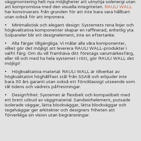
väggmontering helt nya möjligheter att utnyttja solenergi utan
att kompromissa med den visuella integriteten.
RAULI WALL
har konstruerats från grunden för att inte bara vara hållbart
utan också för att imponera.
• Minimalistisk och elegant design: Systemets rena linjer och
högkvalitativa komponenter skapar en raffinerad, enhetlig yta.
Solpaneler blir ett designelement, inte en eftertanke.
• Alla färger tillgängliga. Vi målar alla våra komponenter,
vilket gör det möjligt att leverera RAULI WALL-produkter i
valfri färg. Om du vill framhäva ditt företags varumärkesfärg,
eller till och med ha hela systemet i rött, gör RAULI WALL det
möjligt!
• Högkvalitativa material: RAULI WALL är tillverkat av
högkvalitativt höghållfast stål från SSAB och erbjuder inte
bara 30 års garanti utan också ett förstklassigt utseende som
tål tidens och vädrets påfrestningar.
• Designfrihet: Systemet är flexibelt och kompatibelt med
ett brett utbud av väggmaterial. Sandwichelement, putsade
isolerade väggar, lätta blockväggar, lätta blockväggar och
tegelväggar ger arkitekter och designers friheten att
förverkliga sin vision utan begränsningar.