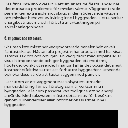
Det finns inte snö överallt. Faktum är att de flesta länder har
det motsatta problemet: för mycket värme. Väggmonterade
paneler ger extra isolering, skuggar den södervända väggen
och minskar behovet av kylning inne i byggnaden. Detta sänker
energikostnaderna och förbättrar avkastningen på
solcellsanläggningen.
6.
Imponerande utseende.
Sist men inte minst ser väggmonterade paneler helt enkelt
fantastiska ut. Nästan alla projekt vi har arbetat med har visat
samma sak om och om igen. En vägg täckt med solpaneler är
visuellt imponerande och ger byggnaden ett modernt,
högteknologiskt utseende. I många fall är det också det mest
kostnadseffektiva sättet att förbättra byggnadens utseende
och öka dess värde att täcka väggen med paneler.
Dessutom är ett väggmonterat solsystem utmärkt
marknadsföring för de företag som är verksamma i
byggnaden. Alla som passerar kan tydligt se att solenergi
används. Med taksystem måste detta visas för besökare
genom rullbanderoller eller informationsskärmar inne i
byggnaden.