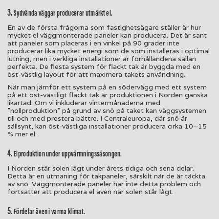
3.
Sydvända väggar producerar utmärkt el.
En av de första frågorna som fastighetsägare ställer är hur
mycket el väggmonterade paneler kan producera. Det är sant
att paneler som placeras i en vinkel på 90 grader inte
producerar lika mycket energi som de som installeras i optimal
lutning, men i verkliga installationer är förhållandena sällan
perfekta. De flesta system för flackt tak är byggda med en
öst-västlig layout för att maximera takets användning.
När man jämför ett system på en södervägg med ett system
på ett öst-västligt flackt tak är produktionen i Norden ganska
likartad. Om vi inkluderar vintermånaderna med
”nollproduktion” på grund av snö på taket kan väggsystemen
till och med prestera bättre. I Centraleuropa, där snö är
sällsynt, kan öst-västliga installationer producera cirka 10–15
% mer el.
4.
Elproduktion under uppvärmningssäsongen.
I Norden står solen lågt under årets tidiga och sena delar.
Detta är en utmaning för takpaneler, särskilt när de är täckta
av snö. Väggmonterade paneler har inte detta problem och
fortsätter att producera el även när solen står lågt.
5.
Fördelar även i varma klimat.