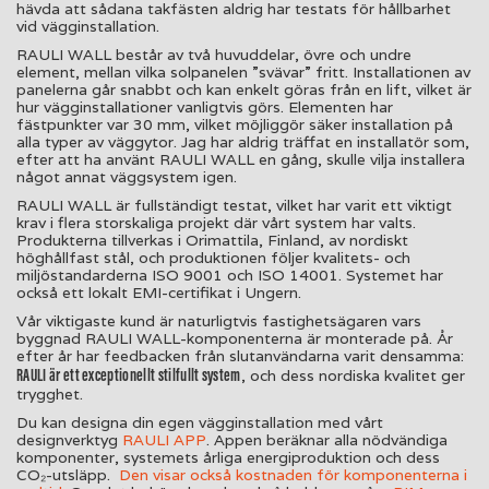
hävda att sådana takfästen aldrig har testats för hållbarhet
vid vägginstallation.
RAULI WALL består av två huvuddelar, övre och undre
element, mellan vilka solpanelen ”svävar” fritt. Installationen av
panelerna går snabbt och kan enkelt göras från en lift, vilket är
hur vägginstallationer vanligtvis görs. Elementen har
fästpunkter var 30 mm, vilket möjliggör säker installation på
alla typer av väggytor. Jag har aldrig träffat en installatör som,
efter att ha använt RAULI WALL en gång, skulle vilja installera
något annat väggsystem igen.
RAULI WALL är fullständigt testat, vilket har varit ett viktigt
krav i flera storskaliga projekt där vårt system har valts.
Produkterna tillverkas i Orimattila, Finland, av nordiskt
höghållfast stål, och produktionen följer kvalitets- och
miljöstandarderna ISO 9001 och ISO 14001. Systemet har
också ett lokalt EMI-certifikat i Ungern.
Vår viktigaste kund är naturligtvis fastighetsägaren vars
byggnad RAULI WALL-komponenterna är monterade på. År
efter år har feedbacken från slutanvändarna varit densamma:
RAULI är ett exceptionellt stilfullt system
, och dess nordiska kvalitet ger
trygghet.
Du kan designa din egen vägginstallation med vårt
designverktyg
RAULI APP
. Appen beräknar alla nödvändiga
komponenter, systemets årliga energiproduktion och dess
CO₂-utsläpp.
Den visar också kostnaden för komponenterna i