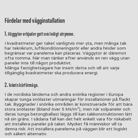
Fördelar med vägginstallation
1.
Väggytor erbjuder gott om ledigt utrymme.
I kvadratmeter ger taket vanligtvis mer yta, men många tak
har teknikrum, luftkonditioneringsrör eller andra hinder som
begränsar var panelerna kan placeras. Väggytor är däremot
ofta tomma. När man tänker efter används en ren vägg utan
paneler inte till något produktivt.
Många fastighetsägare har insett detta och vill att varje
tillgänglig kvadratmeter ska producera energi.
2.
Takets bärförmåga.
I de nordiska länderna och andra snörika regioner i Europa
skapar tunga snölaster utmaningar för installationer på flackt
tak. Byggnader i snörika områden är konstruerade för att bära
stora snölaster (ibland över 5 kN/m²), men när solpaneler och
deras tunga betongballast läggs till kan takkonstruktionen lätt
nå sin gräns. I sådana fall kan det helt enkelt vara för riskabelt
att installera paneler på taket. Mycket få människor vill ta
denna risk. Att installera panelerna på väggen blir ett logiskt
och säkert alternativ.