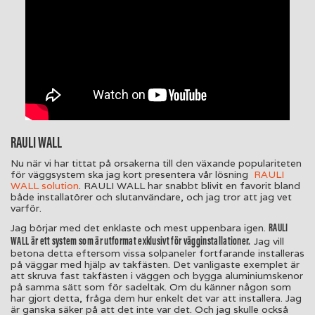
RAULI WALL
Nu när vi har tittat på orsakerna till den växande populariteten
för väggsystem ska jag kort presentera vår lösning
RAULI
WALL solution
. RAULI WALL har snabbt blivit en favorit bland
både installatörer och slutanvändare, och jag tror att jag vet
varför.
RAULI
Jag börjar med det enklaste och mest uppenbara igen.
WALL är ett system som är utformat exklusivt för vägginstallationer.
Jag vill
betona detta eftersom vissa solpaneler fortfarande installeras
på väggar med hjälp av takfästen. Det vanligaste exemplet är
att skruva fast takfästen i väggen och bygga aluminiumskenor
på samma sätt som för sadeltak. Om du känner någon som
har gjort detta, fråga dem hur enkelt det var att installera. Jag
är ganska säker på att det inte var det. Och jag skulle också