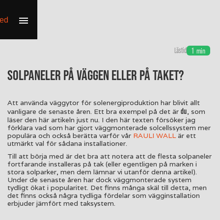
Lästid
1
min
Solpaneler på väggen eller på taket?
Att använda väggytor för solenergiproduktion har blivit allt
du
vanligare de senaste åren. Ett bra exempel på det är
, som
läser den här artikeln just nu. I den här texten försöker jag
förklara vad som har gjort väggmonterade solcellssystem mer
populära och också berätta varför vår
RAULI WALL
är ett
utmärkt val för sådana installationer.
Till att börja med är det bra att notera att de flesta solpaneler
fortfarande installeras på tak (eller egentligen på marken i
stora solparker, men dem lämnar vi utanför denna artikel).
Under de senaste åren har dock väggmonterade system
tydligt ökat i popularitet. Det finns många skäl till detta, men
det finns också några tydliga fördelar som vägginstallation
erbjuder jämfört med taksystem.