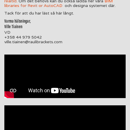
realtid.
Om det behövs kan du också ladda ner våra
BIM
libraries for Revit or AutoCAD
och designa systemet där.
Tack för att du har läst så här långt.
Varma hälsningar,
Ville Tiainen
VD
+358 44 979 5042
ville.tiainen@raulibrackets.com