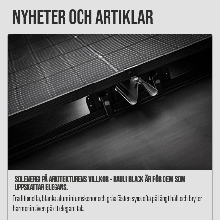
NYHETER OCH ARTIKLAR
Solenergi på arkitekturens villkor – RAULI BLACK är för dem som
uppskattar elegans.
Traditionella, blanka aluminiumskenor och gråa fästen syns ofta på långt håll och bryter
harmonin även på ett elegant tak.