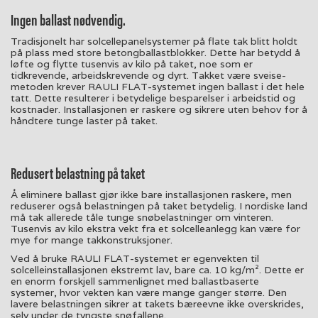
Ingen ballast nødvendig.
Tradisjonelt har solcellepanelsystemer på flate tak blitt holdt
på plass med store betongballastblokker. Dette har betydd å
løfte og flytte tusenvis av kilo på taket, noe som er
tidkrevende, arbeidskrevende og dyrt. Takket være sveise-
metoden krever RAULI FLAT-systemet ingen ballast i det hele
tatt. Dette resulterer i betydelige besparelser i arbeidstid og
kostnader. Installasjonen er raskere og sikrere uten behov for å
håndtere tunge laster på taket.
Redusert belastning på taket
Å eliminere ballast gjør ikke bare installasjonen raskere, men
reduserer også belastningen på taket betydelig. I nordiske land
må tak allerede tåle tunge snøbelastninger om vinteren.
Tusenvis av kilo ekstra vekt fra et solcelleanlegg kan være for
mye for mange takkonstruksjoner.
Ved å bruke RAULI FLAT-systemet er egenvekten til
solcelleinstallasjonen ekstremt lav, bare ca. 10 kg/m². Dette er
en enorm forskjell sammenlignet med ballastbaserte
systemer, hvor vekten kan være mange ganger større. Den
lavere belastningen sikrer at takets bæreevne ikke overskrides,
selv under de tyngste snøfallene.