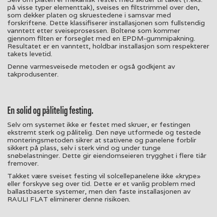
på visse typer elementtak), sveises en filtstrimmel over den,
som dekker platen og skruestedene i samsvar med
forskriftene. Dette klassifiserer installasjonen som fullstendig
vanntett etter sveiseprosessen. Boltene som kommer
gjennom filten er forseglet med en EPDM-gummipakning.
Resultatet er en vanntett, holdbar installasjon som respekterer
takets levetid.
Denne varmesveisede metoden er også godkjent av
takprodusenter.
En solid og pålitelig festing.
Selv om systemet ikke er festet med skruer, er festingen
ekstremt sterk og pålitelig. Den nøye utformede og testede
monteringsmetoden sikrer at stativene og panelene forblir
sikkert på plass, selv i sterk vind og under tunge
snøbelastninger. Dette gir eiendomseieren trygghet i flere tiår
fremover.
Takket være sveiset festing vil solcellepanelene ikke «krype»
eller forskyve seg over tid. Dette er et vanlig problem med
ballastbaserte systemer, men den faste installasjonen av
RAULI FLAT eliminerer denne risikoen.