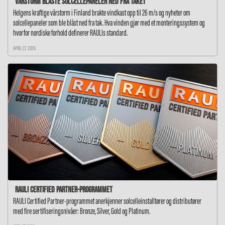
Vårstorm blåste solcellepaneler ned fra taket
Helgens kraftige vårstorm i Finland brakte vindkast opp til 26 m/s og nyheter om
solcellepaneler som ble blåst ned fra tak. Hva vinden gjør med et monteringssystem og
hvorfor nordiske forhold definerer RAULIs standard.
APRIL 27, 2026
RAULI Certified Partner-programmet
RAULI Certified Partner-programmet anerkjenner solcelleinstalltører og distributører
med fire sertifiseringsnivåer: Bronze, Silver, Gold og Platinum.