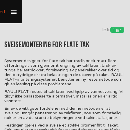
Les tid
1
min
Sveisemontering for flate tak
Systemer designet for flate tak har tradisjonelt møtt flere
utfordringer, som gjennomtrengning av takflaten, bruk av
tunge ballastblokker, forskyvning av panelrekker over tid og
den betydelige ekstra belastningen de utøver på taket. RAULI
FLAT-monteringssystemet benytter en ny festemetode som
gir en løsning på disse problemene.
RAULI FLAT festes til takflaten ved hjelp av varmesveising. Vi
tilbyr ikke ballastbaserte alternativer. Installasjonen er alltid
vanntett.
En av de viktigste fordelene med denne metoden er at
sveising unngår penetrering av takflaten, noe som forståelig
nok er en av de største bekymringene ved takinstallasjoner.
Festingen gjøres ved å sveise et stykke bitumenfilt til taket.
Selv om platen er mekanisk festet med skruer til taket (f.eks.